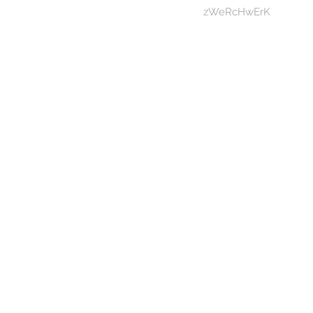
zWeRcHwErK