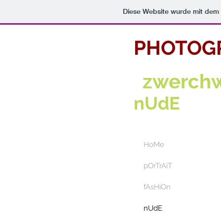
Diese Website wurde mit de
PHOTOG
zwerchw
nUdE
HoMe
pOrTrAiT
fAsHiOn
nUdE