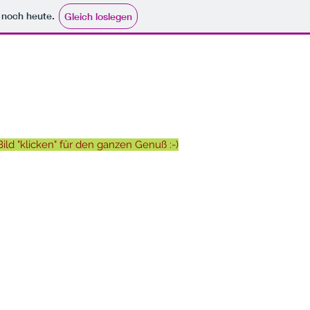
e noch heute.
Gleich loslegen
Bild "klicken" für den ganzen Genuß :-)